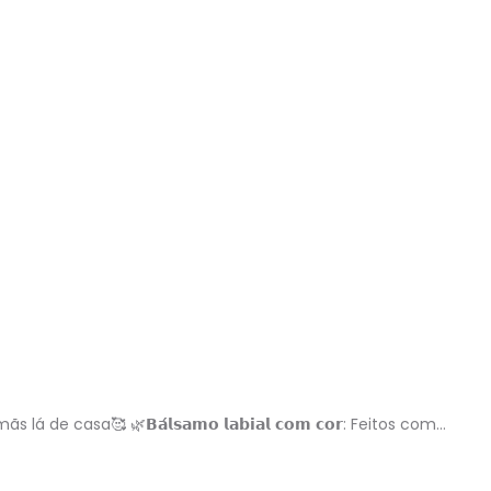
asa🥰 🌿𝗕𝗮́𝗹𝘀𝗮𝗺𝗼 𝗹𝗮𝗯𝗶𝗮𝗹 𝗰𝗼𝗺 𝗰𝗼𝗿: Feitos com…