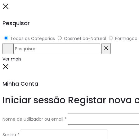
to
Fechar
top
Pesquisar
Todas as Categorias
Cosmetica-Natural
Formação 
Pesquisar
Reset
Ver mais
Fechar
Minha Conta
Iniciar sessão
Registar nova 
Nome de utilizador ou email
*
Senha
*