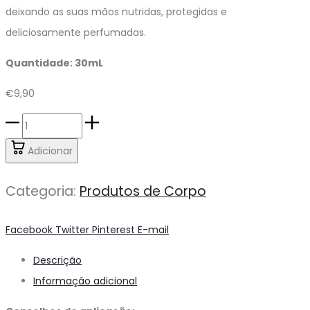
deixando as suas mãos nutridas, protegidas e
deliciosamente perfumadas.
Quantidade: 30mL
€
9,90
Quantidade
de
Adicionar
HEMP
Creme
Categoria:
Produtos de Corpo
de
Mãos
Compartilhar
Facebook
Twitter
Pinterest
E-mail
Descrição
Informação adicional