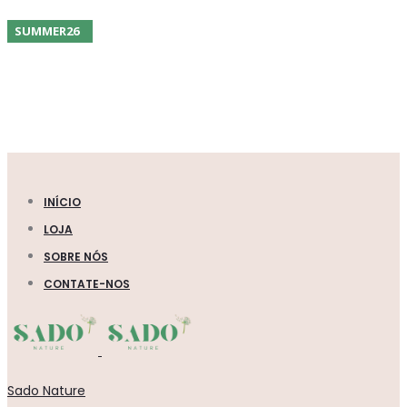
SUMMER26
SUMMER26
PROMOÇÃO
SUMMER26
INÍCIO
LOJA
SOBRE NÓS
CONTATE-NOS
Sado Nature