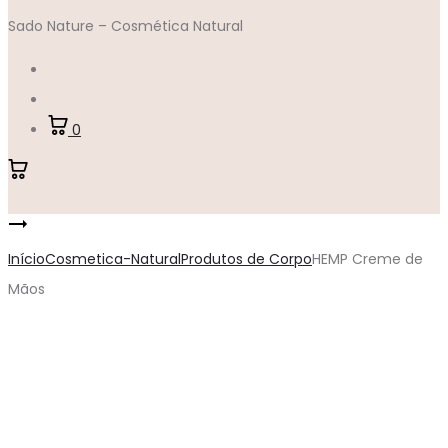
Sado Nature – Cosmética Natural
Account
Pesquisar
0
Navegação
RICE
de
Creme
Início
Cosmetica-Natural
Produtos de Corpo
HEMP Creme de
de
Mãos
produtos
Corpo